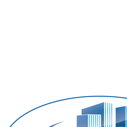
Ölheizung
Facilitymanagement
Gebäudereinigung
Hausmeister
Winterdienst
Dach-&Dachrinnenreinigung
Gartenpflege
Abflussreinigung
Kontakt
Karriere