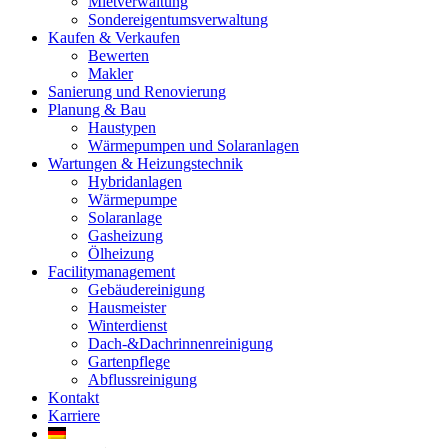
Mietverwaltung
Sondereigentumsverwaltung
Kaufen & Verkaufen
Bewerten
Makler
Sanierung und Renovierung
Planung & Bau
Haustypen
Wärmepumpen und Solaranlagen
Wartungen & Heizungstechnik
Hybridanlagen
Wärmepumpe
Solaranlage
Gasheizung
Ölheizung
Facilitymanagement
Gebäudereinigung
Hausmeister
Winterdienst
Dach-&Dachrinnenreinigung
Gartenpflege
Abflussreinigung
Kontakt
Karriere