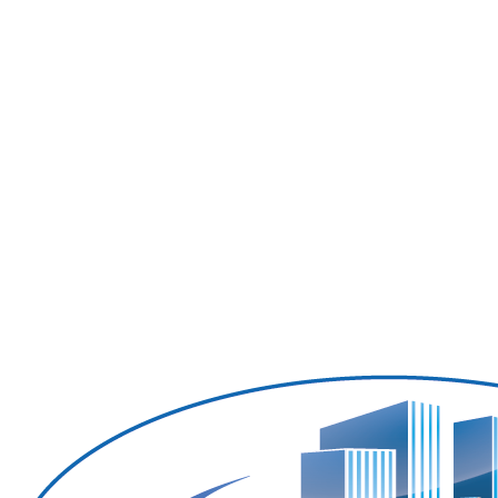
Нагрев масла
Управление объектами
Уборка зданий
Смотритель
Зимний сервис
Очистка крыш и водостоков
Уход за садом
Очистка дренажа
Связаться с
Карьера