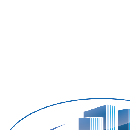
Ölheizung
Facilitymanagement
Gebäudereinigung
Hausmeister
Winterdienst
Dach-&Dachrinnenreinigung
Gartenpflege
Abflussreinigung
Kontakt
Karriere