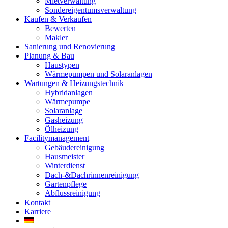
Mietverwaltung
Sondereigentumsverwaltung
Kaufen & Verkaufen
Bewerten
Makler
Sanierung und Renovierung
Planung & Bau
Haustypen
Wärmepumpen und Solaranlagen
Wartungen & Heizungstechnik
Hybridanlagen
Wärmepumpe
Solaranlage
Gasheizung
Ölheizung
Facilitymanagement
Gebäudereinigung
Hausmeister
Winterdienst
Dach-&Dachrinnenreinigung
Gartenpflege
Abflussreinigung
Kontakt
Karriere