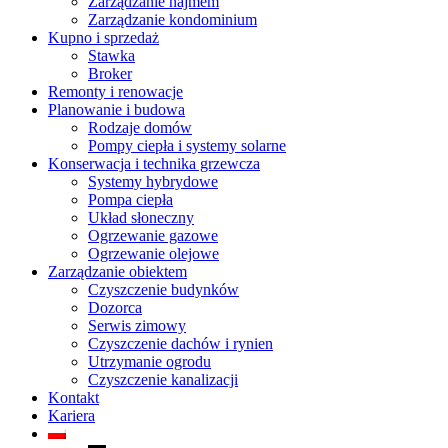
Zarządzanie najmem
Zarządzanie kondominium
Kupno i sprzedaż
Stawka
Broker
Remonty i renowacje
Planowanie i budowa
Rodzaje domów
Pompy ciepła i systemy solarne
Konserwacja i technika grzewcza
Systemy hybrydowe
Pompa ciepła
Układ słoneczny
Ogrzewanie gazowe
Ogrzewanie olejowe
Zarządzanie obiektem
Czyszczenie budynków
Dozorca
Serwis zimowy
Czyszczenie dachów i rynien
Utrzymanie ogrodu
Czyszczenie kanalizacji
Kontakt
Kariera