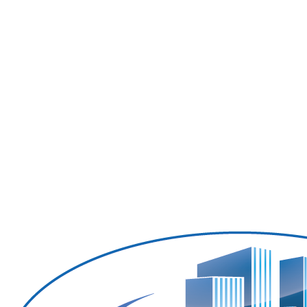
Ogrzewanie olejowe
Zarządzanie obiektem
Czyszczenie budynków
Dozorca
Serwis zimowy
Czyszczenie dachów i rynien
Utrzymanie ogrodu
Czyszczenie kanalizacji
Kontakt
Kariera