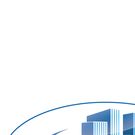
Ogrzewanie olejowe
Zarządzanie obiektem
Czyszczenie budynków
Dozorca
Serwis zimowy
Czyszczenie dachów i rynien
Utrzymanie ogrodu
Czyszczenie kanalizacji
Kontakt
Kariera