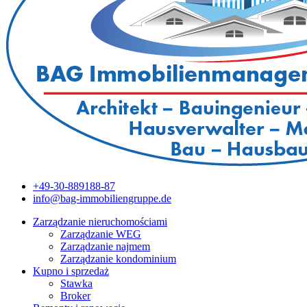
+49-30-889188-87
info@bag-immobiliengruppe.de
Zarządzanie nieruchomościami
Zarządzanie WEG
Zarządzanie najmem
Zarządzanie kondominium
Kupno i sprzedaż
Stawka
Broker