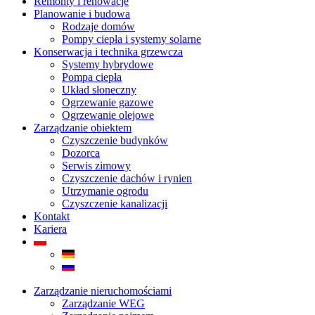
Remonty i renowacje
Planowanie i budowa
Rodzaje domów
Pompy ciepła i systemy solarne
Konserwacja i technika grzewcza
Systemy hybrydowe
Pompa ciepła
Układ słoneczny
Ogrzewanie gazowe
Ogrzewanie olejowe
Zarządzanie obiektem
Czyszczenie budynków
Dozorca
Serwis zimowy
Czyszczenie dachów i rynien
Utrzymanie ogrodu
Czyszczenie kanalizacji
Kontakt
Kariera
Zarządzanie nieruchomościami
Zarządzanie WEG