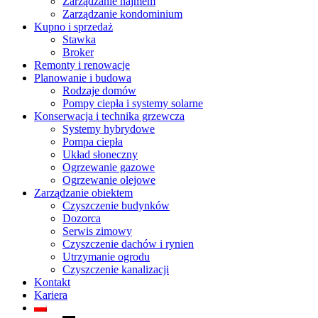
Zarządzanie najmem
Zarządzanie kondominium
Kupno i sprzedaż
Stawka
Broker
Remonty i renowacje
Planowanie i budowa
Rodzaje domów
Pompy ciepła i systemy solarne
Konserwacja i technika grzewcza
Systemy hybrydowe
Pompa ciepła
Układ słoneczny
Ogrzewanie gazowe
Ogrzewanie olejowe
Zarządzanie obiektem
Czyszczenie budynków
Dozorca
Serwis zimowy
Czyszczenie dachów i rynien
Utrzymanie ogrodu
Czyszczenie kanalizacji
Kontakt
Kariera